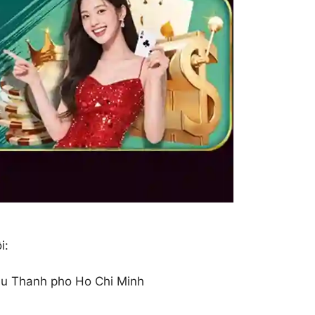
ôi:
u Thanh pho Ho Chi Minh