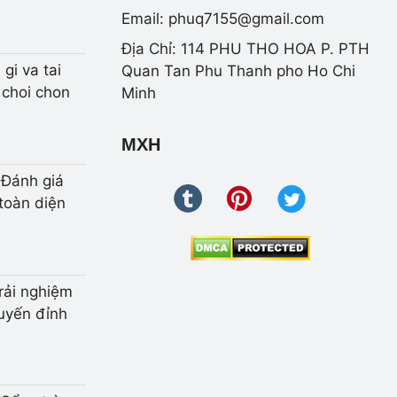
n
Email:
phuq7155@gmail.com
Địa Chỉ: 114 PHU THO HOA P. PTH
 gi va tai
Quan Tan Phu Thanh pho Ho Chi
 choi chon
Minh
MXH
 Đánh giá
toàn diện
trải nghiệm
tuyến đỉnh