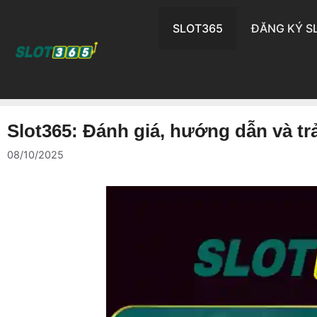
Chuyển
đến
SLOT365
ĐĂNG KÝ S
nội
dung
Slot365: Đánh giá, hướng dẫn và tr
08/10/2025