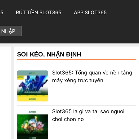
65
RÚT TIỀN SLOT365
APP SLOT365
 NHẬP
SOI KÈO, NHẬN ĐỊNH
Slot365: Tổng quan về nền tảng
máy xèng trực tuyến
Slot365 la gi va tai sao nguoi
choi chon no