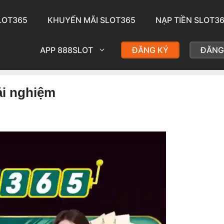
LOT365
KHUYẾN MÃI SLOT365
NẠP TIỀN SLOT3
APP 888SLOT
ĐĂNG KÝ
ĐĂNG
ải nghiệm