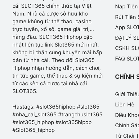
cái SLOT365 chính thức tại Việt
Nạp Tiền
Nam. Nhà cá cược sở hữu kho
Rút Tiền
game khủng từ thể thao, casino
App SLO
trực tuyến, xổ số, game giải trí,…
hàng đầu. SLOT365 Hiphop cập
ĐẠI LÝ S
nhật liên tục link Slot365 mới nhất,
CSKH SL
không bị chặn cùng khuyến mãi hấp
FAQ SLO
dẫn từ nhà cái. Theo dõi Slot365
Hiphop nhận hướng dẫn, cách chơi,
tin tức game, thể thao & sự kiện mới
CHÍNH 
từ các kèo cá cược tại nhà cái
SLOT365.
Giới Thiệ
Liên Hệ
Hastags: #slot365hiphop #slot365
#nha_cai_slot365 #trangchuslot365
Điều Kho
#slot365_hiphop #slot365hipop
Chính Sá
#Slot365_hiphop
Từ Chối 