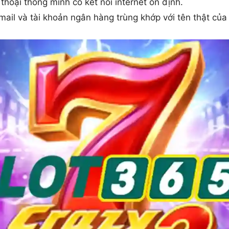
hoại thông minh có kết nối internet ổn định.
mail và tài khoản ngân hàng trùng khớp với tên thật của