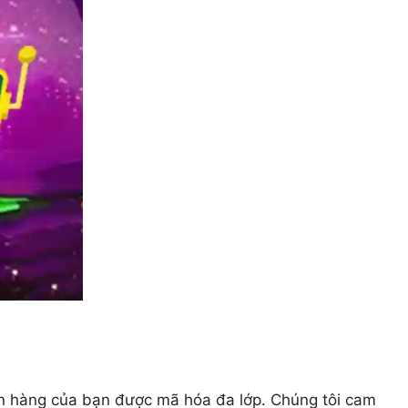
gân hàng của bạn được mã hóa đa lớp. Chúng tôi cam