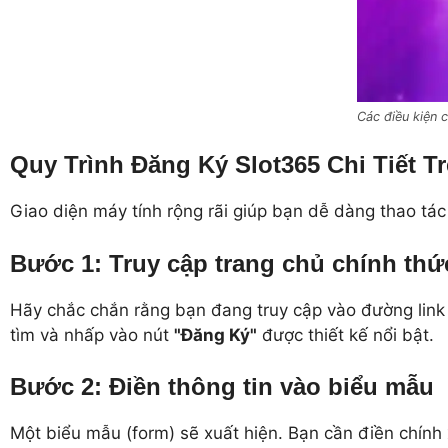
Các điều kiện 
Quy Trình Đăng Ký Slot365 Chi Tiết T
Giao diện máy tính rộng rãi giúp bạn dễ dàng thao tác 
Bước 1: Truy cập trang chủ chính thứ
Hãy chắc chắn rằng bạn đang truy cập vào đường link
tìm và nhấp vào nút
"Đăng Ký"
được thiết kế nổi bật.
Bước 2: Điền thông tin vào biểu mẫu
Một biểu mẫu (form) sẽ xuất hiện. Bạn cần điền chính 