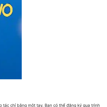
o tác chỉ bằng một tay. Bạn có thể đăng ký qua trình