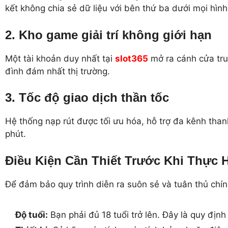
kết không chia sẻ dữ liệu với bên thứ ba dưới mọi hình
2. Kho game giải trí không giới hạn
Một tài khoản duy nhất tại
slot365
mở ra cánh cửa tru
đình đám nhất thị trường.
3. Tốc độ giao dịch thần tốc
Hệ thống nạp rút được tối ưu hóa, hỗ trợ đa kênh thanh
phút.
Điều Kiện Cần Thiết Trước Khi Thực 
Để đảm bảo quy trình diễn ra suôn sẻ và tuân thủ chính
Độ tuổi:
Bạn phải đủ 18 tuổi trở lên. Đây là quy địn