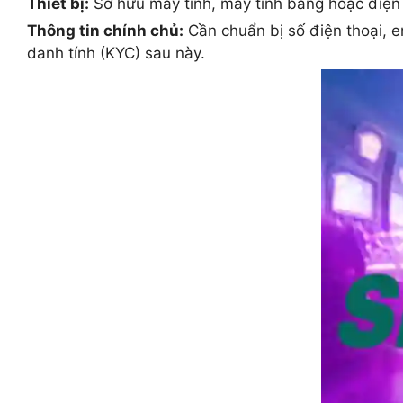
Thiết bị:
Sở hữu máy tính, máy tính bảng hoặc điện t
Thông tin chính chủ:
Cần chuẩn bị số điện thoại, e
danh tính (KYC) sau này.