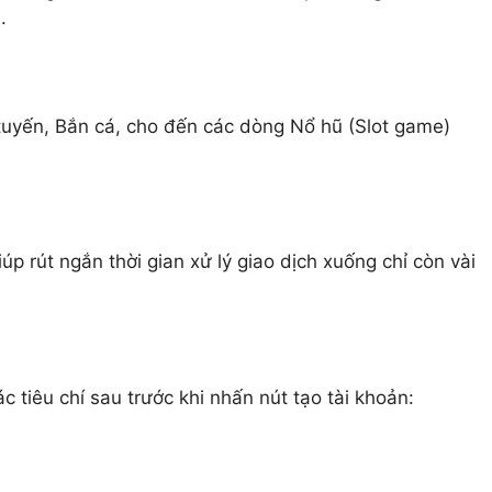
.
 tuyến, Bắn cá, cho đến các dòng Nổ hũ (Slot game)
p rút ngắn thời gian xử lý giao dịch xuống chỉ còn vài
 tiêu chí sau trước khi nhấn nút tạo tài khoản: