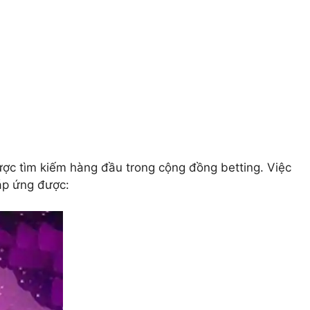
ược tìm kiếm hàng đầu trong cộng đồng betting. Việc
áp ứng được: