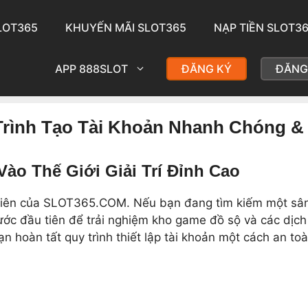
LOT365
KHUYẾN MÃI SLOT365
NẠP TIỀN SLOT3
APP 888SLOT
ĐĂNG KÝ
ĐĂNG
rình Tạo Tài Khoản Nhanh Chóng & 
ào Thế Giới Giải Trí Đỉnh Cao
iên của SLOT365.COM. Nếu bạn đang tìm kiếm một sân c
ước đầu tiên để trải nghiệm kho game đồ sộ và các dịch
ạn hoàn tất quy trình thiết lập tài khoản một cách an t