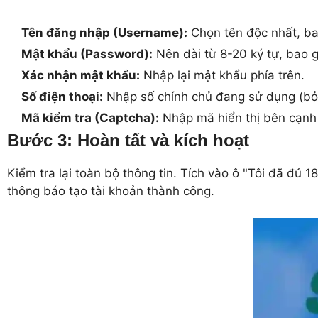
Tên đăng nhập (Username):
Chọn tên độc nhất, ba
Mật khẩu (Password):
Nên dài từ 8-20 ký tự, bao 
Xác nhận mật khẩu:
Nhập lại mật khẩu phía trên.
Số điện thoại:
Nhập số chính chủ đang sử dụng (bỏ 
Mã kiểm tra (Captcha):
Nhập mã hiển thị bên cạnh 
Bước 3: Hoàn tất và kích hoạt
Kiểm tra lại toàn bộ thông tin. Tích vào ô "Tôi đã đủ 
thông báo tạo tài khoản thành công.