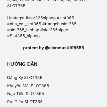
SLOT365.
Hastags: #slot365hiphop #slot365
#nha_cai_slot365 #trangchuslot365
#slot365_hiphop #slot365hipop
#Slot365_hiphop
protect by @elonmusk198558
HƯỚNG DẪN
Đăng Ký SLOT365
Khuyến Mãi SLOT365
Nạp Tiền SLOT365
Rút Tiền SLOT365