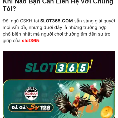
Khi Nào Bạn Cần Liên Hệ Với Chúng
Tôi?
Đội ngũ CSKH tại
SLOT365.COM
sẵn sàng giải quyết
mọi vấn đề, nhưng dưới đây là những trường hợp
phổ biến nhất mà người chơi thường tìm đến sự trợ
giúp của
slot365
: