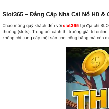
Slot365 – Đẳng Cấp Nhà Cái Nổ Hũ & 
Chào mừng quý khách đến với
slot365
tại địa chỉ SL
thưởng (slots). Trong bối cảnh thị trường giải trí onli
không chỉ cung cấp một sân chơi công bằng mà còn man