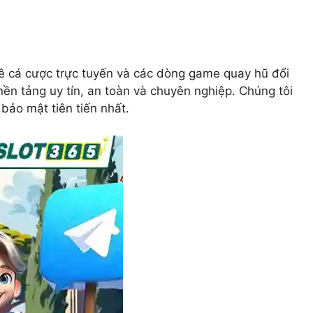
 cá cược trực tuyến và các dòng game quay hũ đổi
nền tảng uy tín, an toàn và chuyên nghiệp. Chúng tôi
bảo mật tiên tiến nhất.