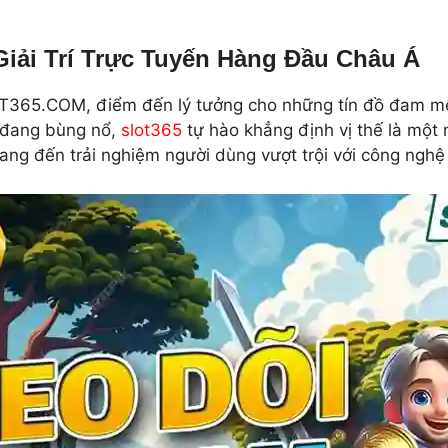
Giải Trí Trực Tuyến Hàng Đầu Châu Á
OT365.COM, điểm đến lý tưởng cho những tín đồ đam mê
ne đang bùng nổ,
slot365
tự hào khẳng định vị thế là một 
g đến trải nghiệm người dùng vượt trội với công nghệ 