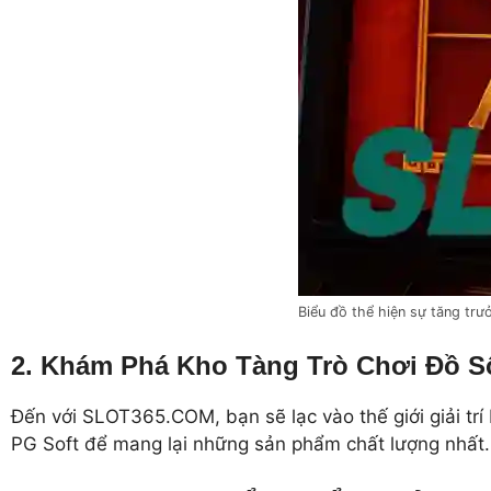
Biểu đồ thể hiện sự tăng trư
2. Khám Phá Kho Tàng Trò Chơi Đồ Sộ
Đến với SLOT365.COM, bạn sẽ lạc vào thế giới giải tr
PG Soft để mang lại những sản phẩm chất lượng nhất.