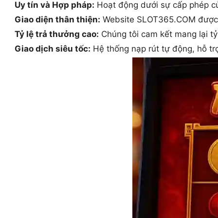
Uy tín và Hợp pháp:
Hoạt động dưới sự cấp phép của
Giao diện thân thiện:
Website SLOT365.COM được tối
Tỷ lệ trả thưởng cao:
Chúng tôi cam kết mang lại tỷ 
Giao dịch siêu tốc:
Hệ thống nạp rút tự động, hỗ trợ 