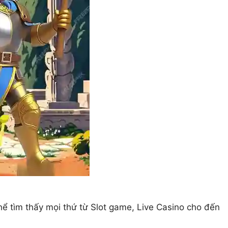
hể tìm thấy mọi thứ từ Slot game, Live Casino cho đến