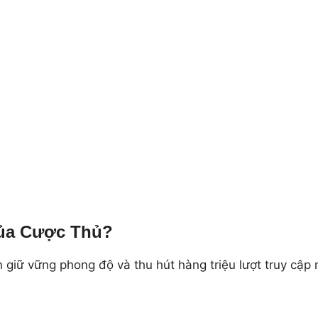
Của Cược Thủ?
 giữ vững phong độ và thu hút hàng triệu lượt truy cập