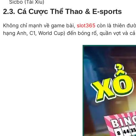
Sicbo (Tài Xỉu)
2.3. Cá Cược Thể Thao & E-sports
Không chỉ mạnh về game bài,
slot365
còn là thiên đườ
hạng Anh, C1, World Cup) đến bóng rổ, quần vợt và cả