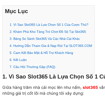
Mục Lục
1. Vì Sao Slot365 Là Lựa Chọn Số 1 Của Cược Thủ?
2. Khám Phá Kho Tàng Trò Chơi Đồ Sộ Tại Slot365
3. Bảng So Sánh Slot365 Và Các Nhà Cái Khác
4. Hướng Dẫn Tham Gia & Nạp Rút Tại SLOT365.COM
5. Cam Kết Bảo Mật & Hỗ Trợ Khách Hàng
6. Kết Luận
7. Câu Hỏi Thường Gặp (FAQ)
1. Vì Sao Slot365 Là Lựa Chọn Số 1 
Giữa hàng trăm nhà cái mọc lên như nấm,
slot365
vẫn
những giá trị cốt lõi mà chúng tôi xây dựng: