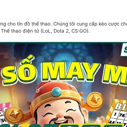
ng cho tín đồ thể thao. Chúng tôi cung cấp kèo cược c
 Thể thao điện tử (LoL, Dota 2, CS:GO).