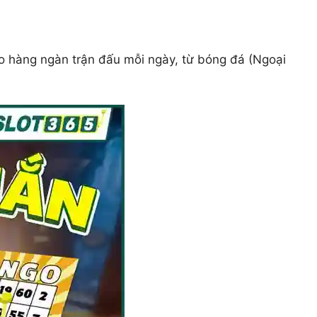
ho hàng ngàn trận đấu mỗi ngày, từ bóng đá (Ngoại