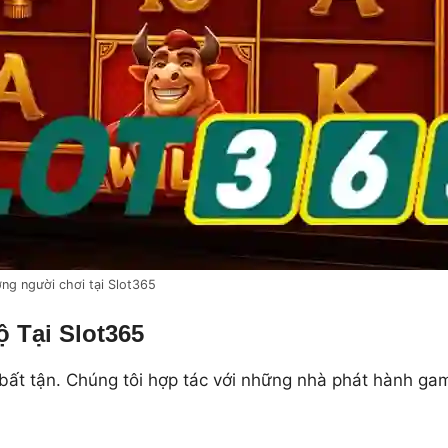
ởng người chơi tại Slot365
 Tại Slot365
í bất tận. Chúng tôi hợp tác với những nhà phát hành ga