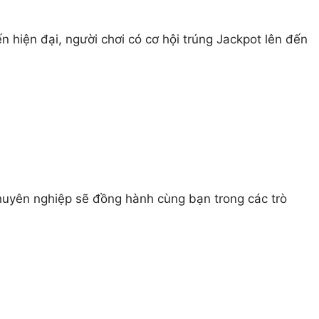
 hiện đại, người chơi có cơ hội trúng Jackpot lên đến
huyên nghiệp sẽ đồng hành cùng bạn trong các trò