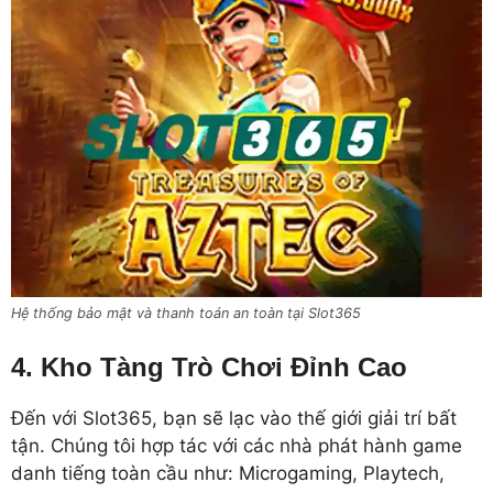
Hệ thống bảo mật và thanh toán an toàn tại Slot365
4. Kho Tàng Trò Chơi Đỉnh Cao
Đến với Slot365, bạn sẽ lạc vào thế giới giải trí bất
tận. Chúng tôi hợp tác với các nhà phát hành game
danh tiếng toàn cầu như: Microgaming, Playtech,