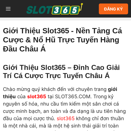
Chuyển
MENU
ĐĂNG KÝ
đến
nội
dung
Giới Thiệu Slot365 - Nền Tảng Cá
Cược & Nổ Hũ Trực Tuyến Hàng
Đầu Châu Á
Giới Thiệu Slot365 – Đỉnh Cao Giải
Trí Cá Cược Trực Tuyến Châu Á
Chào mừng quý khách đến với chuyên trang
giới
thiệu
của
slot365
tại SLOT365.COM. Trong kỷ
nguyên số hóa, nhu cầu tìm kiếm một sân chơi cá
cược minh bạch, an toàn và đa dạng là ưu tiên hàng
đầu của mọi cược thủ.
slot365
không chỉ đơn thuần
là một nhà cái, mà là một hệ sinh thái giải trí toàn