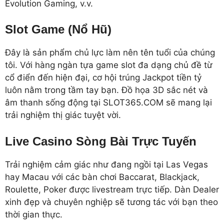
Evolution Gaming, v.v.
Slot Game (Nổ Hũ)
Đây là sản phẩm chủ lực làm nên tên tuổi của chúng
tôi. Với hàng ngàn tựa game slot đa dạng chủ đề từ
cổ điển đến hiện đại, cơ hội trúng Jackpot tiền tỷ
luôn nằm trong tầm tay bạn. Đồ họa 3D sắc nét và
âm thanh sống động tại SLOT365.COM sẽ mang lại
trải nghiệm thị giác tuyệt vời.
Live Casino Sòng Bài Trực Tuyến
Trải nghiệm cảm giác như đang ngồi tại Las Vegas
hay Macau với các bàn chơi Baccarat, Blackjack,
Roulette, Poker được livestream trực tiếp. Dàn Dealer
xinh đẹp và chuyên nghiệp sẽ tương tác với bạn theo
thời gian thực.