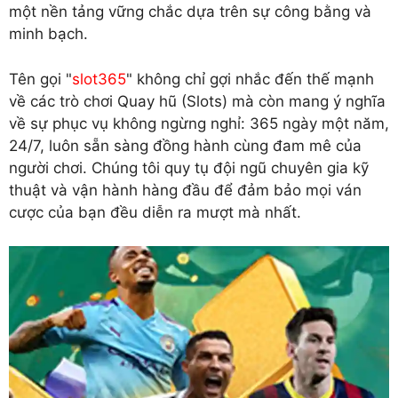
một nền tảng vững chắc dựa trên sự công bằng và
minh bạch.
Tên gọi "
slot365
" không chỉ gợi nhắc đến thế mạnh
về các trò chơi Quay hũ (Slots) mà còn mang ý nghĩa
về sự phục vụ không ngừng nghỉ: 365 ngày một năm,
24/7, luôn sẵn sàng đồng hành cùng đam mê của
người chơi. Chúng tôi quy tụ đội ngũ chuyên gia kỹ
thuật và vận hành hàng đầu để đảm bảo mọi ván
cược của bạn đều diễn ra mượt mà nhất.