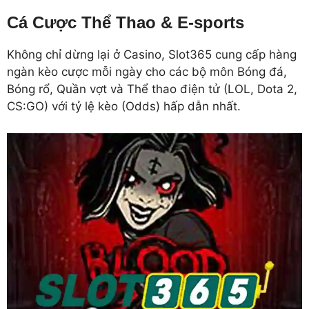
Cá Cược Thể Thao & E-sports
Không chỉ dừng lại ở Casino, Slot365 cung cấp hàng
ngàn kèo cược mỗi ngày cho các bộ môn Bóng đá,
Bóng rổ, Quần vợt và Thể thao điện tử (LOL, Dota 2,
CS:GO) với tỷ lệ kèo (Odds) hấp dẫn nhất.