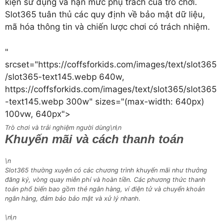
kiện sử dụng và hạn mức phụ trách của trò chơi.
Slot365 tuân thủ các quy định về bảo mật dữ liệu,
mã hóa thông tin và chiến lược chơi có trách nhiệm.
"
srcset="https://coffsforkids.com/images/text/slot365
/slot365-text145.webp 640w,
https://coffsforkids.com/images/text/slot365/slot365
-text145.webp 300w" sizes="(max-width: 640px)
100vw, 640px">
Trò chơi và trải nghiệm người dùng\n\n
Khuyến mãi và cách thanh toán
\n
Slot365 thường xuyên có các chương trình khuyến mãi như thưởng
đăng ký, vòng quay miễn phí và hoàn tiền. Các phương thức thanh
toán phổ biến bao gồm thẻ ngân hàng, ví điện tử và chuyển khoản
ngân hàng, đảm bảo bảo mật và xử lý nhanh.
\n\n