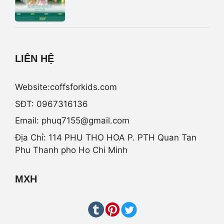
LIÊN HỆ
Website:coffsforkids.com
SĐT: 0967316136
Email:
phuq7155@gmail.com
Địa Chỉ: 114 PHU THO HOA P. PTH Quan Tan
Phu Thanh pho Ho Chi Minh
MXH