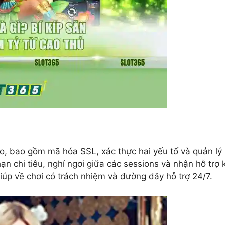
, bao gồm mã hóa SSL, xác thực hai yếu tố và quản lý 
ạn chi tiêu, nghỉ ngơi giữa các sessions và nhận hỗ trợ 
úp về chơi có trách nhiệm và đường dây hỗ trợ 24/7.