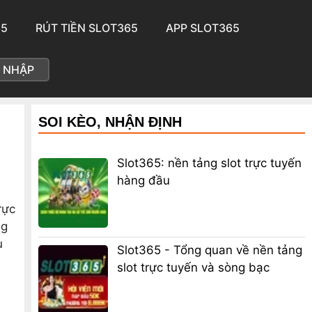
65
RÚT TIỀN SLOT365
APP SLOT365
 NHẬP
SOI KÈO, NHẬN ĐỊNH
Slot365: nền tảng slot trực tuyến
hàng đầu
rực
ng
u
Slot365 - Tổng quan về nền tảng
slot trực tuyến và sòng bạc