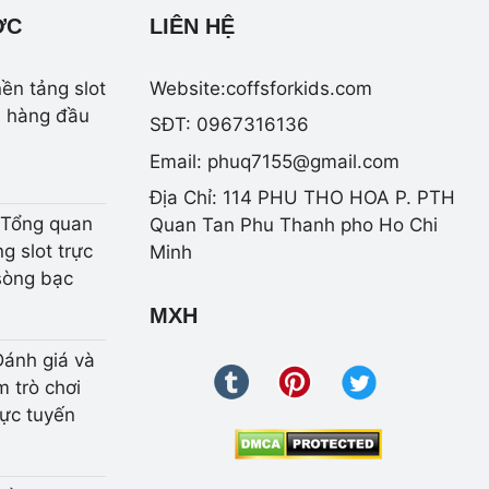
ỢC
LIÊN HỆ
ền tảng slot
Website:coffsforkids.com
n hàng đầu
SĐT: 0967316136
Email:
phuq7155@gmail.com
Địa Chỉ: 114 PHU THO HOA P. PTH
 Tổng quan
Quan Tan Phu Thanh pho Ho Chi
g slot trực
Minh
sòng bạc
MXH
Đánh giá và
m trò chơi
rực tuyến