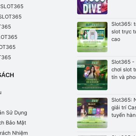
 SLOT365
 SLOT365
Slot365: 
T365
slot trực 
LOT365
cao
OT365
T365
Slot365 -
chơi slot 
SÁCH
tín và ph
u
Slot365: 
giải trí Ca
ản Sử Dụng
tuyến hàn
ch Bảo Mật
Trách Nhiệm