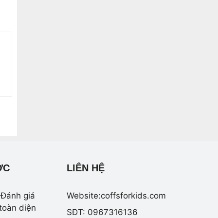
ỢC
LIÊN HỆ
 Đánh giá
Website:coffsforkids.com
toàn diện
SĐT: 0967316136