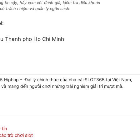
 tin cậy, hãy xem xét đánh giá, kiểm tra điều khoản
i có trách nhiệm và quản lý ngân sách.
ôi:
u Thanh pho Ho Chi Minh
5 Hiphop – Đại lý chính thức của nhà cái SLOT365 tại Việt Nam,
và mang đến người chơi những trải nghiệm giải trí mượt mà.
 tín
ác trò chơi slot