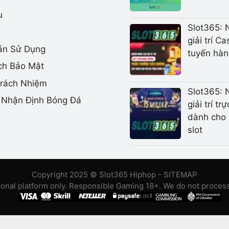
u
Slot365: 
giải trí Ca
ản Sử Dụng
tuyến hàn
ch Bảo Mật
Trách Nhiệm
Slot365: 
– Nhận Định Bóng Đá
giải trí tr
dành cho 
slot
Copyright 2025 © Slot365 Hiphop -
SITEMAP
tional platform only. Responsible Gaming 18+. We do not proces