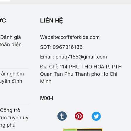
ỢC
LIÊN HỆ
 Đánh giá
Website:coffsforkids.com
toàn diện
SĐT: 0967316136
Email:
phuq7155@gmail.com
Địa Chỉ: 114 PHU THO HOA P. PTH
trải nghiệm
Quan Tan Phu Thanh pho Ho Chi
tuyến đỉnh
Minh
MXH
 Cổng trò
trực tuyến uy
ong phú