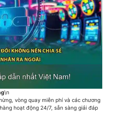
ng
\n
mừng, vòng quay miễn phí và các chương
h hàng hoạt động 24/7, sẵn sàng giải đáp