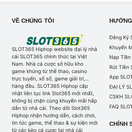
VỀ CHÚNG TÔI
HƯỚNG
Đăng Ký
Khuyến 
SLOT365 Hiphop website đại lý nhà
cái SLOT365 chính thức tại Việt
Nạp Tiền
Nam. Nhà cá cược sở hữu kho
Rút Tiền
game khủng từ thể thao, casino
App SLO
trực tuyến, xổ số, game giải trí,…
hàng đầu. SLOT365 Hiphop cập
ĐẠI LÝ S
nhật liên tục link Slot365 mới nhất,
CSKH SL
không bị chặn cùng khuyến mãi hấp
FAQ SLO
dẫn từ nhà cái. Theo dõi Slot365
Hiphop nhận hướng dẫn, cách chơi,
tin tức game, thể thao & sự kiện mới
CHÍNH 
từ các kèo cá cược tại nhà cái