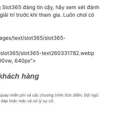
 Slot365 đáng tin cậy, hãy xem xét đánh
iải trí trước khi tham gia. Luôn chơi có
mages/text/slot365/slot365-
xt/slot365/slot365-text260331782.webp
100vw, 640px">
khách hàng
uay miễn phí và các chương trình tích điểm. Đội ngũ
 đáp thắc mắc và xử lý sự cố.