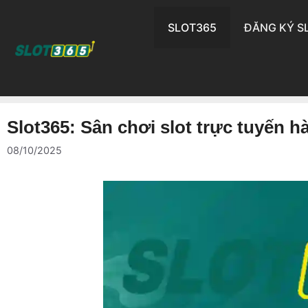
Chuyển
đến
SLOT365
ĐĂNG KÝ S
nội
dung
Slot365: Sân chơi slot trực tuyến h
08/10/2025