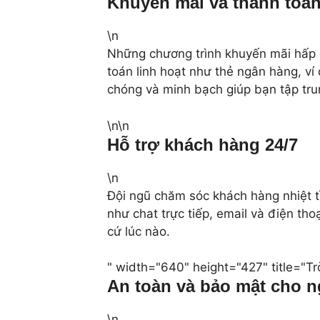
Khuyến mãi và thanh toán 
\n
Những chương trình khuyến mãi hấp 
toán linh hoạt như thẻ ngân hàng, ví
chóng và minh bạch giúp bạn tập trun
\n\n
Hỗ trợ khách hàng 24/7
\n
Đội ngũ chăm sóc khách hàng nhiệt t
như chat trực tiếp, email và điện th
cứ lúc nào.
" width="640" height="427" title="Tr
An toàn và bảo mật cho n
\n