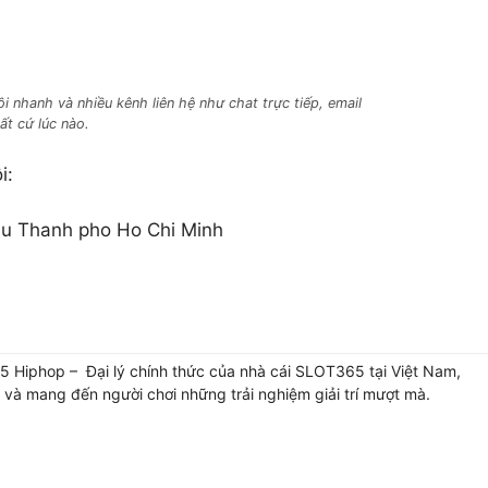
 nhanh và nhiều kênh liên hệ như chat trực tiếp, email
ất cứ lúc nào.
ôi:
u Thanh pho Ho Chi Minh
5 Hiphop – Đại lý chính thức của nhà cái SLOT365 tại Việt Nam,
và mang đến người chơi những trải nghiệm giải trí mượt mà.