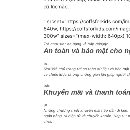
cứ lúc nào.
" srcset="https://coffsforkids.com/
640w, https://coffsforkids.com/imag
300w" sizes="(max-width: 640px) 
Trò chơi slot đa dạng và hấp dẫn\n\n
An toàn và bảo mật cho n
\n
Slot365 chú trọng tới an toàn dữ liệu và bảo m
và chiến lược phòng chống gian lận giúp người c
\n\n
Khuyến mãi và thanh toán 
\n
Những chương trình khuyến mãi hấp dẫn đi kèm v
ngân hàng, ví điện tử và chuyển khoản. Nạp rút 
chơi.