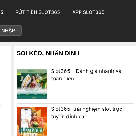
65
RÚT TIỀN SLOT365
APP SLOT365
 NHẬP
SOI KÈO, NHẬN ĐỊNH
Slot365 – Đánh giá nhanh và
toàn diện
o
Slot365: trải nghiệm slot trực
tuyến đỉnh cao