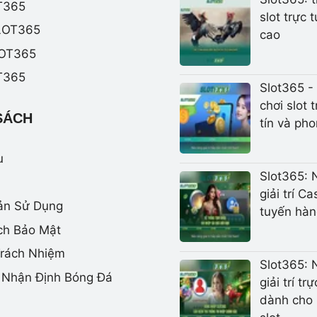
T365
slot trực 
LOT365
cao
OT365
T365
Slot365 -
chơi slot 
SÁCH
tín và ph
u
Slot365: 
giải trí Ca
ản Sử Dụng
tuyến hàn
ch Bảo Mật
Trách Nhiệm
Slot365: 
– Nhận Định Bóng Đá
giải trí tr
dành cho 