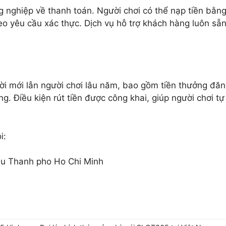
g nghiệp về thanh toán. Người chơi có thể nạp tiền bằn
eo yêu cầu xác thực. Dịch vụ hỗ trợ khách hàng luôn sẵ
i mới lẫn người chơi lâu năm, bao gồm tiền thưởng đă
g. Điều kiện rút tiền được công khai, giúp người chơi tự 
ôi:
u Thanh pho Ho Chi Minh