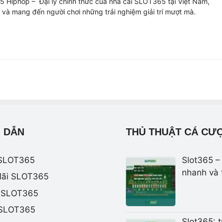
5 Hiphop – Đại lý chính thức của nhà cái SLOT365 tại Việt Nam,
và mang đến người chơi những trải nghiệm giải trí mượt mà.
 DẪN
THỦ THUẬT CÁ CƯ
 SLOT365
Slot365 –
nhanh và 
Mãi SLOT365
 SLOT365
 SLOT365
Slot365: 