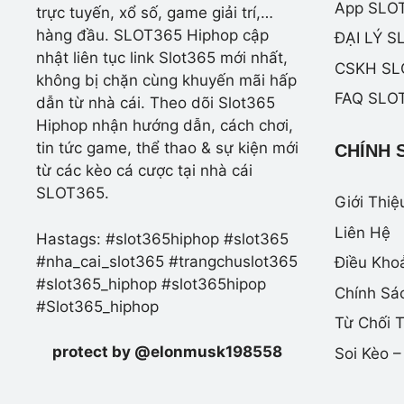
App SLO
trực tuyến, xổ số, game giải trí,…
hàng đầu. SLOT365 Hiphop cập
ĐẠI LÝ S
nhật liên tục link Slot365 mới nhất,
CSKH SL
không bị chặn cùng khuyến mãi hấp
FAQ SLO
dẫn từ nhà cái. Theo dõi Slot365
Hiphop nhận hướng dẫn, cách chơi,
tin tức game, thể thao & sự kiện mới
CHÍNH 
từ các kèo cá cược tại nhà cái
SLOT365.
Giới Thiệ
Liên Hệ
Hastags: #slot365hiphop #slot365
#nha_cai_slot365 #trangchuslot365
Điều Kho
#slot365_hiphop #slot365hipop
Chính Sá
#Slot365_hiphop
Từ Chối 
protect by @elonmusk198558
Soi Kèo 