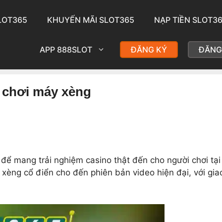
LOT365
KHUYẾN MÃI SLOT365
NẠP TIỀN SLOT3
APP 888SLOT
ĐĂNG KÝ
ĐĂNG
ò chơi máy xèng
 để mang trải nghiệm casino thật đến cho người chơi tại
 xèng cổ điển cho đến phiên bản video hiện đại, với gia