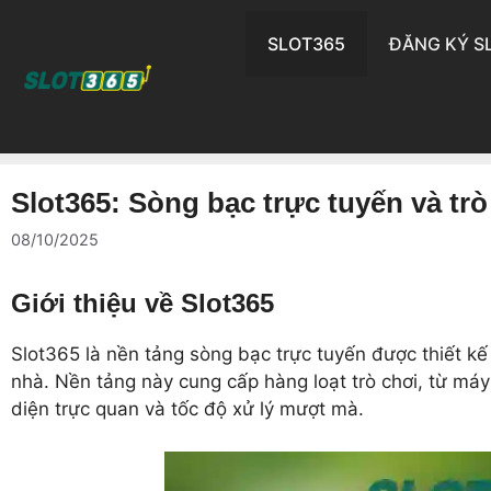
Chuyển
đến
SLOT365
ĐĂNG KÝ S
nội
dung
Slot365: Sòng bạc trực tuyến và tr
08/10/2025
Giới thiệu về Slot365
Slot365 là nền tảng sòng bạc trực tuyến được thiết kế
nhà. Nền tảng này cung cấp hàng loạt trò chơi, từ máy
diện trực quan và tốc độ xử lý mượt mà.