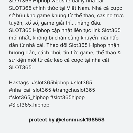
SLOT365 Hiphop website đại lý nhà cái
SLOT365 chính thức tại Việt Nam. Nhà cá cược
sở hữu kho game khủng từ thể thao, casino trực
tuyến, xổ số, game giải trí,… hàng đầu.
SLOT365 Hiphop cập nhật liên tục link Slot365
mới nhất, không bị chặn cùng khuyến mãi hấp
dẫn từ nhà cái. Theo dõi Slot365 Hiphop nhận
hướng dẫn, cách chơi, tin tức game, thể thao &
sự kiện mới từ các kèo cá cược tại nhà cái
SLOT365.
Hastags: #slot365hiphop #slot365
#nha_cai_slot365 #trangchuslot365
#slot365_hiphop #slot365hipop
#Slot365_hiphop
protect by @elonmusk198558