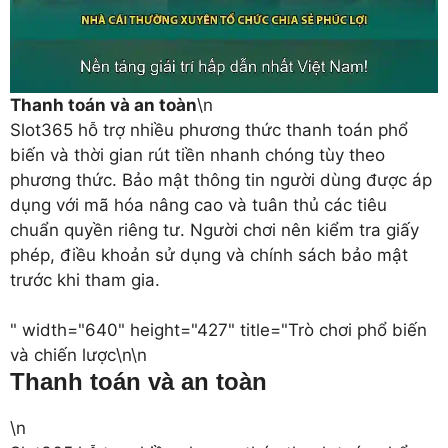
Thanh toán và an toàn
\n
Slot365 hỗ trợ nhiều phương thức thanh toán phổ
biến và thời gian rút tiền nhanh chóng tùy theo
phương thức. Bảo mật thông tin người dùng được áp
dụng với mã hóa nâng cao và tuân thủ các tiêu
chuẩn quyền riêng tư. Người chơi nên kiểm tra giấy
phép, điều khoản sử dụng và chính sách bảo mật
trước khi tham gia.
" width="640" height="427" title="Trò chơi phổ biến
và chiến lược\n\n
Thanh toán và an toàn
\n