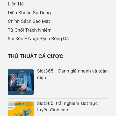
Liên Hệ
Điều Khoản Sử Dụng
Chính Sách Bảo Mật
Từ Chối Trách Nhiệm
Soi Kèo – Nhận Định Bóng Đá
THỦ THUẬT CÁ CƯỢC
Slot365 – Đánh giá nhanh và toàn
diện
Slot365: trải nghiệm slot trực
tuyến đỉnh cao