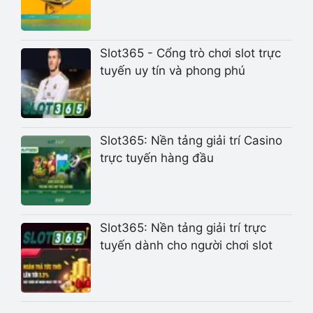
Slot365 - Cổng trò chơi slot trực
tuyến uy tín và phong phú
Slot365: Nền tảng giải trí Casino
trực tuyến hàng đầu
Slot365: Nền tảng giải trí trực
tuyến dành cho người chơi slot