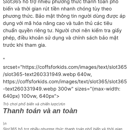
Slot365 hỗ trợ nhiều phương thức thanh toán phổ
biến và thời gian rút tiền nhanh chóng tùy theo
phương thức. Bảo mật thông tin người dùng được áp
dụng với mã hóa nâng cao và tuân thủ các tiêu
chuẩn quyền riêng tư. Người chơi nên kiểm tra giấy
phép, điều khoản sử dụng và chính sách bảo mật
trước khi tham gia.
"
srcset="https://coffsforkids.com/images/text/slot365
/slot365-text260331949.webp 640w,
https://coffsforkids.com/images/text/slot365/slot365
-text260331949.webp 300w" sizes="(max-width:
640px) 100vw, 640px">
Trò chơi phổ biến và chiến lược\n\n
Thanh toán và an toàn
\n
Slot365 hỗ trợ nhiều phương thức thanh toán phổ biến và thời gian