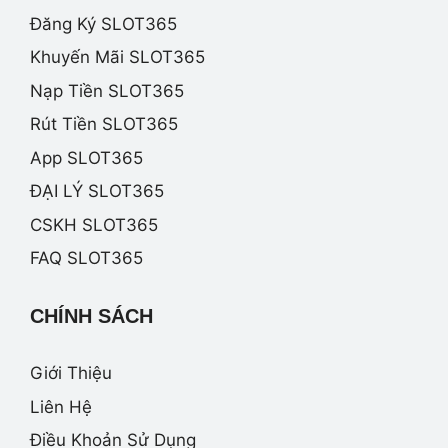
Đăng Ký SLOT365
Khuyến Mãi SLOT365
Nạp Tiền SLOT365
Rút Tiền SLOT365
App SLOT365
ĐẠI LÝ SLOT365
CSKH SLOT365
FAQ SLOT365
CHÍNH SÁCH
Giới Thiệu
Liên Hệ
Điều Khoản Sử Dụng