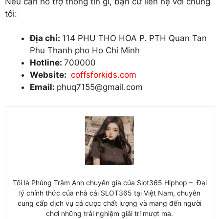
Nếu cần hỗ trợ thông tin gì, bạn cứ liên hệ với chúng
tôi:
Địa chỉ:
114 PHU THO HOA P. PTH Quan Tan
Phu Thanh pho Ho Chi Minh
Hotline:
700000
Website:
coffsforkids.com
Email:
phuq7155@gmail.com
Tôi là Phùng Trâm Anh chuyên gia của Slot365 Hiphop – Đại
lý chính thức của nhà cái SLOT365 tại Việt Nam, chuyên
cung cấp dịch vụ cá cược chất lượng và mang đến người
chơi những trải nghiệm giải trí mượt mà.