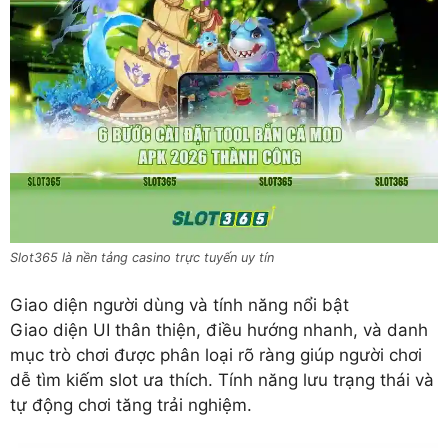
Slot365 là nền tảng casino trực tuyến uy tín
Giao diện người dùng và tính năng nổi bật
Giao diện UI thân thiện, điều hướng nhanh, và danh
mục trò chơi được phân loại rõ ràng giúp người chơi
dễ tìm kiếm slot ưa thích. Tính năng lưu trạng thái và
tự động chơi tăng trải nghiệm.