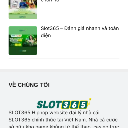
Slot365 – Đánh giá nhanh và toàn
diện
VỀ CHÚNG TÔI
SLOT365 Hiphop website đại lý nhà cái
SLOT365 chính thức tại Việt Nam. Nhà cá cược
sở hữu kho game khủng từ thể thao, casino trực