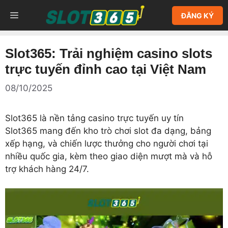
Chuyển
MENU
ĐĂNG KÝ
đến
nội
dung
Slot365: Trải nghiệm casino slots
trực tuyến đỉnh cao tại Việt Nam
08/10/2025
Slot365 là nền tảng casino trực tuyến uy tín
Slot365 mang đến kho trò chơi slot đa dạng, bảng
xếp hạng, và chiến lược thưởng cho người chơi tại
nhiều quốc gia, kèm theo giao diện mượt mà và hỗ
trợ khách hàng 24/7.