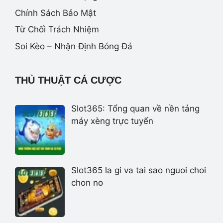
Chính Sách Bảo Mật
Từ Chối Trách Nhiệm
Soi Kèo – Nhận Định Bóng Đá
THỦ THUẬT CÁ CƯỢC
Slot365: Tổng quan về nền tảng
máy xèng trực tuyến
Slot365 la gi va tai sao nguoi choi
chon no