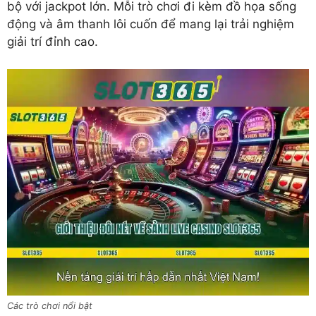
bộ với jackpot lớn. Mỗi trò chơi đi kèm đồ họa sống
động và âm thanh lôi cuốn để mang lại trải nghiệm
giải trí đỉnh cao.
Các trò chơi nổi bật