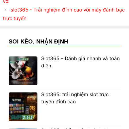
vời
slot365 - Trải nghiệm đỉnh cao với máy đánh bạc
trực tuyến
SOI KÈO, NHẬN ĐỊNH
Slot365 – Đánh giá nhanh và toàn
diện
Slot365: trải nghiệm slot trực
tuyến đỉnh cao