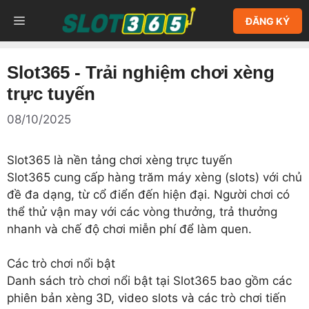
Chuyển
MENU
ĐĂNG KÝ
đến
nội
dung
Slot365 - Trải nghiệm chơi xèng
trực tuyến
08/10/2025
Slot365 là nền tảng chơi xèng trực tuyến
Slot365 cung cấp hàng trăm máy xèng (slots) với chủ
đề đa dạng, từ cổ điển đến hiện đại. Người chơi có
thể thử vận may với các vòng thưởng, trả thưởng
nhanh và chế độ chơi miễn phí để làm quen.
Các trò chơi nổi bật
Danh sách trò chơi nổi bật tại Slot365 bao gồm các
phiên bản xèng 3D, video slots và các trò chơi tiến