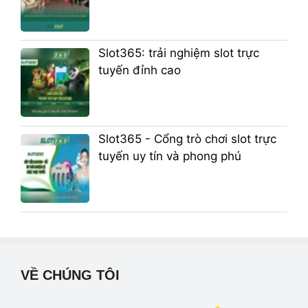
Slot365: trải nghiệm slot trực
tuyến đỉnh cao
Slot365 - Cổng trò chơi slot trực
tuyến uy tín và phong phú
VỀ CHÚNG TÔI