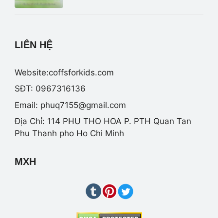
LIÊN HỆ
Website:coffsforkids.com
SĐT: 0967316136
Email:
phuq7155@gmail.com
Địa Chỉ: 114 PHU THO HOA P. PTH Quan Tan
Phu Thanh pho Ho Chi Minh
MXH