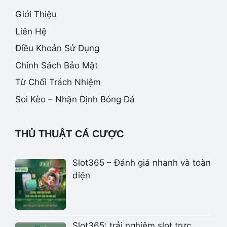
Giới Thiệu
Liên Hệ
Điều Khoản Sử Dụng
Chính Sách Bảo Mật
Từ Chối Trách Nhiệm
Soi Kèo – Nhận Định Bóng Đá
THỦ THUẬT CÁ CƯỢC
Slot365 – Đánh giá nhanh và toàn
diện
Slot365: trải nghiệm slot trực