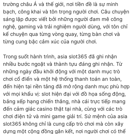
trường châu Á và thế giới, nơi tiền đề là sự minh
bạch, công khai và tôn trọng người chơi. Câu chuyện
sáng lập được viết bởi những người đam mê công
nghệ, gaming và trải nghiệm người dùng, với tôn chỉ
kể chuyện qua từng vòng quay, từng bàn chơi và
từng cung bậc cảm xúc của người chơi.
Trong suốt hành trình, asia slot365 đã ghi nhận
nhiều bước ngoặt và thành tựu đáng ghi nhận. Từ
những ngày đầu khởi động với một danh mục trò
chơi cổ điển và một hệ thống thanh toán an toàn,
đến hiện tại nền tảng đã mở rộng danh mục phù hợp
với mọi khẩu vị: slot hiện đại với đồ họa sống động,
bảng xếp hạng chiến thắng, nhà cái trực tiếp mang
đến cảm giác casino thật tại nhà, cùng với các trò
chơi điện tử và mini game giải trí. Sứ mệnh của asia
slot365 không chỉ là cung cấp trò chơi mà còn xây
dựng một cộng đồng gắn kết, nơi người chơi có thể