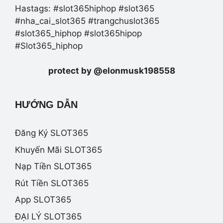
Hastags: #slot365hiphop #slot365
#nha_cai_slot365 #trangchuslot365
#slot365_hiphop #slot365hipop
#Slot365_hiphop
protect by @elonmusk198558
HƯỚNG DẪN
Đăng Ký SLOT365
Khuyến Mãi SLOT365
Nạp Tiền SLOT365
Rút Tiền SLOT365
App SLOT365
ĐẠI LÝ SLOT365