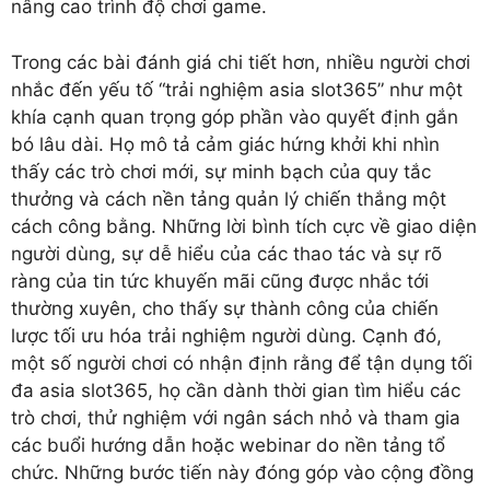
nâng cao trình độ chơi game.
Trong các bài đánh giá chi tiết hơn, nhiều người chơi
nhắc đến yếu tố “trải nghiệm asia slot365” như một
khía cạnh quan trọng góp phần vào quyết định gắn
bó lâu dài. Họ mô tả cảm giác hứng khởi khi nhìn
thấy các trò chơi mới, sự minh bạch của quy tắc
thưởng và cách nền tảng quản lý chiến thắng một
cách công bằng. Những lời bình tích cực về giao diện
người dùng, sự dễ hiểu của các thao tác và sự rõ
ràng của tin tức khuyến mãi cũng được nhắc tới
thường xuyên, cho thấy sự thành công của chiến
lược tối ưu hóa trải nghiệm người dùng. Cạnh đó,
một số người chơi có nhận định rằng để tận dụng tối
đa asia slot365, họ cần dành thời gian tìm hiểu các
trò chơi, thử nghiệm với ngân sách nhỏ và tham gia
các buổi hướng dẫn hoặc webinar do nền tảng tổ
chức. Những bước tiến này đóng góp vào cộng đồng