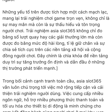
Những yếu tố trên được tích hợp một cách mạch lạc,
mang lại trải nghiệm chơi game trọn vẹn, không chỉ là
sự may mắn mà còn là sự thấu hiểu và tôn trọng
người chơi. Trải nghiệm asia slot365 không chỉ đo
bằng số lượt quay hay các giải thưởng lớn mà còn
được đo bằng mức độ hài lòng, tỉ lệ giữ chân và sự
chia sẻ tích cực trên các nền tảng xã hội và cộng
đồng người chơi. Đây chính là chìa khóa để nền tảng
duy trì sự tăng trưởng ổn định và dẫn đầu ở những
thị trường phát triển mạnh.]
Trong bối cảnh cạnh tranh toàn cầu, asia slot365
vẫn luôn chú trọng tới việc mở rộng tiếp cận và cải
thiện trải nghiệm người dùng. Việc cung cấp nhiều
ngôn ngữ, hỗ trợ nhiều phương thức thanh toán và
tối ưu hóa cho thiết bị di động là minh chứng cho