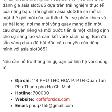
đánh giá asia slot365 dựa trên trải nghiệm thực tế
của riêng bạn. Trải nghiệm asia slot365 sẽ mở ra
một thế giới mới của sự thấu hiểu, sự phấn khích và
sự hài lòng, nơi mà mỗi vòng quay mang đến một
câu chuyện riêng và mỗi bước tiến là một khẳng định
cho sự sáng tạo và cam kết với khách hàng. Bạn đã
sẵn sàng chưa để bắt đầu câu chuyện của riêng
mình với asia slot365?
Nếu cần hỗ trợ thông tin gì, bạn cứ liên hệ với chúng
tôi:
Địa chỉ:
114 PHU THO HOA P. PTH Quan Tan
Phu Thanh pho Ho Chi Minh
Hotline:
700000
Website:
coffsforkids.com
Email:
phuq7155@gmail.com