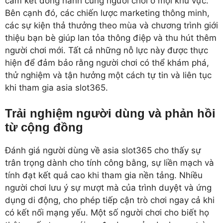
cam kết đồng hành cùng người chơi ở mọi khu vực.
Bên cạnh đó, các chiến lược marketing thông minh,
các sự kiện thả thưởng theo mùa và chương trình giới
thiệu bạn bè giúp lan tỏa thông điệp và thu hút thêm
người chơi mới. Tất cả những nỗ lực này được thực
hiện để đảm bảo rằng người chơi có thể khám phá,
thử nghiệm và tận hưởng một cách tự tin và liên tục
khi tham gia asia slot365.
Trải nghiệm người dùng và phản hồi
từ cộng đồng
Đánh giá người dùng về asia slot365 cho thấy sự
trân trọng dành cho tính công bằng, sự liền mạch và
tính đạt kết quả cao khi tham gia nền tảng. Nhiều
người chơi lưu ý sự mượt mà của trình duyệt và ứng
dụng di động, cho phép tiếp cận trò chơi ngay cả khi
có kết nối mạng yếu. Một số người chơi cho biết họ