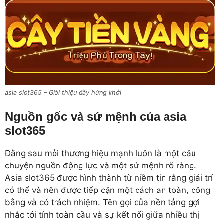
asia slot365 – Giới thiệu đầy hứng khởi
Nguồn gốc và sứ mệnh của asia
slot365
Đằng sau mỗi thương hiệu mạnh luôn là một câu
chuyện nguồn động lực và một sứ mệnh rõ ràng.
Asia slot365 được hình thành từ niềm tin rằng giải trí
có thể và nên được tiếp cận một cách an toàn, công
bằng và có trách nhiệm. Tên gọi của nền tảng gợi
nhắc tới tính toàn cầu và sự kết nối giữa nhiều thị