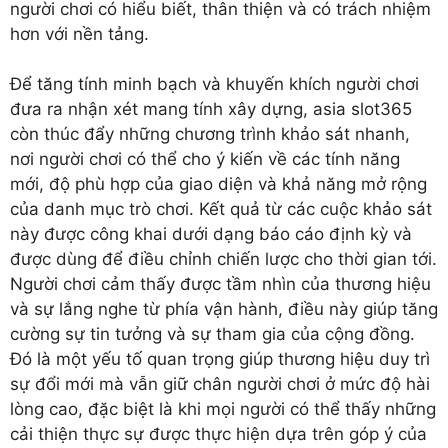
người chơi có hiểu biết, thân thiện và có trách nhiệm
hơn với nền tảng.
Để tăng tính minh bạch và khuyến khích người chơi
đưa ra nhận xét mang tính xây dựng, asia slot365
còn thúc đẩy những chương trình khảo sát nhanh,
nơi người chơi có thể cho ý kiến về các tính năng
mới, độ phù hợp của giao diện và khả năng mở rộng
của danh mục trò chơi. Kết quả từ các cuộc khảo sát
này được công khai dưới dạng báo cáo định kỳ và
được dùng để điều chỉnh chiến lược cho thời gian tới.
Người chơi cảm thấy được tầm nhìn của thương hiệu
và sự lắng nghe từ phía vận hành, điều này giúp tăng
cường sự tin tưởng và sự tham gia của cộng đồng.
Đó là một yếu tố quan trọng giúp thương hiệu duy trì
sự đổi mới mà vẫn giữ chân người chơi ở mức độ hài
lòng cao, đặc biệt là khi mọi người có thể thấy những
cải thiện thực sự được thực hiện dựa trên góp ý của