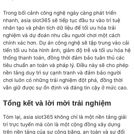
Trong bối cảnh công nghệ ngày càng phát triển
nhanh, asia slot365 sẽ tiếp tục đầu tư vào trí tuệ
nhân tạo và phân tích dữ liệu để tối ưu hóa trải
nghiệm và dự đoán nhu cầu người chơi một cách
chính xác hơn. Dự án công nghệ sẽ tập trung vào cải
tiến tối ưu hóa hình ảnh, giảm độ trễ và tối ưu hóa hệ
thống thanh toán, đồng thời đảm bảo tuân thủ các
tiêu chuẩn an toàn và pháp lý. Điều này sẽ cho phép
nền tảng duy trì sự cạnh tranh và đảm bảo người
chơi luôn có những trải nghiệm đột phá, đồng thời
vẫn giữ được sự ổn định và đáng tin cậy ở mức cao.
Tổng kết và lời mời trải nghiệm
Tóm lại, asia slot365 không chỉ là một nền tảng giải
trí trực tuyến mà còn là một cộng đồng xây dựng
trên nền tảng của sự công bằng, an toàn và sự đổi