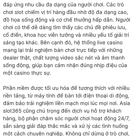
đáp ứng nhu cầu đa dạng của người chơi. Các trò
chơi slot chiếm vị trí hàng đầu nhờ độ đa dạng cao,
đồ họa sống động và cơ chế thưởng hấp dẫn. Người
chơi có thể dễ dàng tìm thấy các chủ đề phiêu lưu,
cổ điển, khoa học viễn tưởng và nhiều yếu tố giải trí
sáng tạo khác. Bên cạnh đó, hệ thống live casino
mang lại trải nghiệm bàn chơi trực tiếp với những
dealer thật, chất lượng video sắc nét và âm thanh
sống động, giúp bạn cảm nhận đúng nhịp điệu của
một casino thực sự.
Phần mềm được tối ưu hóa để tương thích với nhiều
nền tảng, từ máy tính để bàn tới điện thoại di động,
đảm bảo trải nghiệm liền mạch mọi lúc mọi nơi. Asia
slot365 cũng chú trọng đến dịch vụ hỗ trợ khách
hàng, bộ phận chăm sóc người chơi hoạt động 24/7,
sẵn sàng giải đáp thắc mắc và xử lý các tình huống
một cách chuyên nghiệp. Không chỉ dừng ở trò chơi,