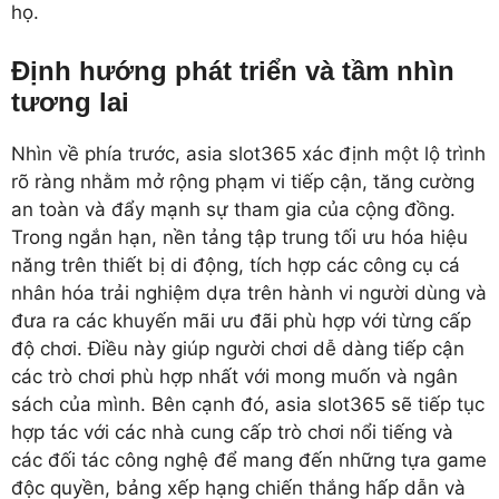
họ.
Định hướng phát triển và tầm nhìn
tương lai
Nhìn về phía trước, asia slot365 xác định một lộ trình
rõ ràng nhằm mở rộng phạm vi tiếp cận, tăng cường
an toàn và đẩy mạnh sự tham gia của cộng đồng.
Trong ngắn hạn, nền tảng tập trung tối ưu hóa hiệu
năng trên thiết bị di động, tích hợp các công cụ cá
nhân hóa trải nghiệm dựa trên hành vi người dùng và
đưa ra các khuyến mãi ưu đãi phù hợp với từng cấp
độ chơi. Điều này giúp người chơi dễ dàng tiếp cận
các trò chơi phù hợp nhất với mong muốn và ngân
sách của mình. Bên cạnh đó, asia slot365 sẽ tiếp tục
hợp tác với các nhà cung cấp trò chơi nổi tiếng và
các đối tác công nghệ để mang đến những tựa game
độc quyền, bảng xếp hạng chiến thắng hấp dẫn và