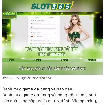
slot365: Trải nghiệm slot đỉnh cao
Danh mục game đa dạng và hấp dẫn
Danh mục game đa dạng với hàng trăm tựa slot từ
các nhà cung cấp uy tín như NetEnt, Microgaming,