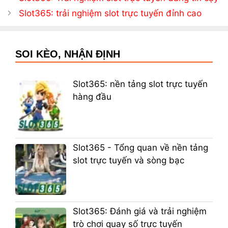
Slot365: trải nghiệm slot trực tuyến đỉnh cao
SOI KÈO, NHẬN ĐỊNH
Slot365: nền tảng slot trực tuyến
hàng đầu
Slot365 - Tổng quan về nền tảng
slot trực tuyến và sòng bạc
Slot365: Đánh giá và trải nghiệm
trò chơi quay số trực tuyến