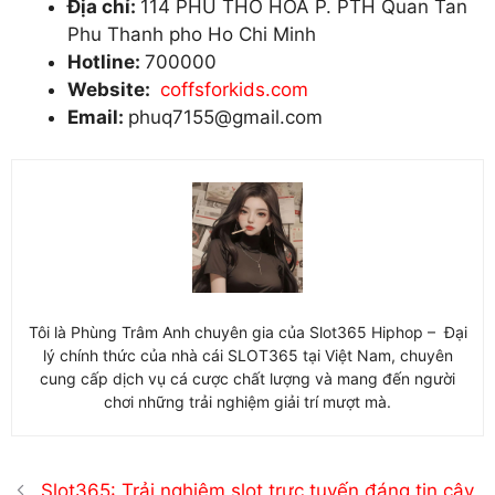
Địa chỉ:
114 PHU THO HOA P. PTH Quan Tan
Phu Thanh pho Ho Chi Minh
Hotline:
700000
Website:
coffsforkids.com
Email:
phuq7155@gmail.com
Tôi là Phùng Trâm Anh chuyên gia của Slot365 Hiphop – Đại
lý chính thức của nhà cái SLOT365 tại Việt Nam, chuyên
cung cấp dịch vụ cá cược chất lượng và mang đến người
chơi những trải nghiệm giải trí mượt mà.
Slot365: Trải nghiệm slot trực tuyến đáng tin cậy