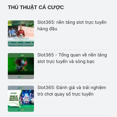
THỦ THUẬT CÁ CƯỢC
Slot365: nền tảng slot trực tuyến
hàng đầu
Slot365 - Tổng quan về nền tảng
slot trực tuyến và sòng bạc
Slot365: Đánh giá và trải nghiệm
trò chơi quay số trực tuyến