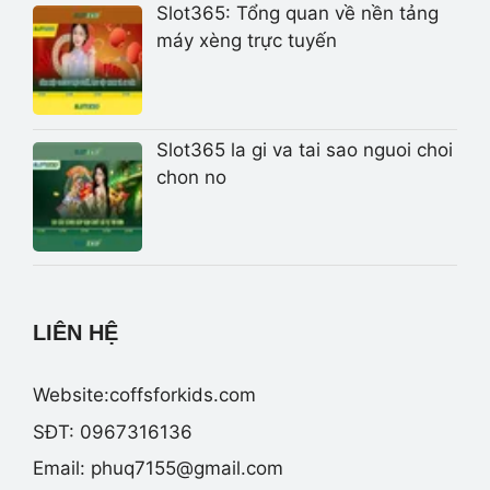
Slot365: Tổng quan về nền tảng
máy xèng trực tuyến
Slot365 la gi va tai sao nguoi choi
chon no
LIÊN HỆ
Website:coffsforkids.com
SĐT: 0967316136
Email:
phuq7155@gmail.com