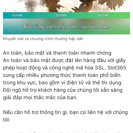
Khuyến mãi và chương trình thưởng hấp dẫn
An toàn, bảo mật và thanh toán nhanh chóng
An toàn và bảo mật được đặt lên hàng đầu với giấy
phép hoạt động và công nghệ mã hóa SSL. Slot365
cung cấp nhiều phương thức thanh toán phổ biến
trong khu vực, bao gồm ví điện tử và thẻ tín dụng.
Đội ngũ hỗ trợ khách hàng của chúng tôi sẵn sàng
giải đáp mọi thắc mắc của bạn.
Nếu cần hỗ trợ thông tin gì, bạn cứ liên hệ với chúng
tôi: