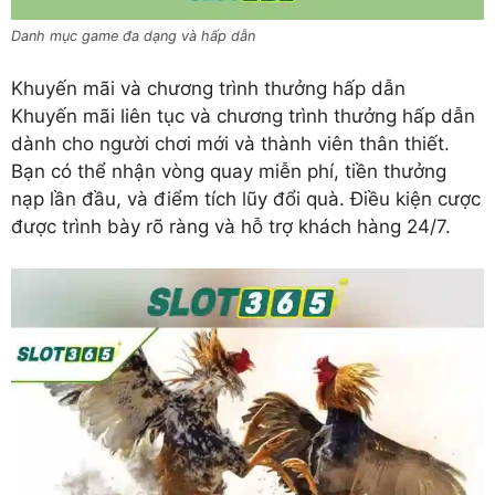
Danh mục game đa dạng và hấp dẫn
Khuyến mãi và chương trình thưởng hấp dẫn
Khuyến mãi liên tục và chương trình thưởng hấp dẫn
dành cho người chơi mới và thành viên thân thiết.
Bạn có thể nhận vòng quay miễn phí, tiền thưởng
nạp lần đầu, và điểm tích lũy đổi quà. Điều kiện cược
được trình bày rõ ràng và hỗ trợ khách hàng 24/7.