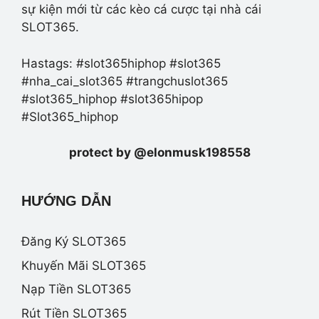
sự kiện mới từ các kèo cá cược tại nhà cái
SLOT365.
Hastags: #slot365hiphop #slot365
#nha_cai_slot365 #trangchuslot365
#slot365_hiphop #slot365hipop
#Slot365_hiphop
protect by @elonmusk198558
HƯỚNG DẪN
Đăng Ký SLOT365
Khuyến Mãi SLOT365
Nạp Tiền SLOT365
Rút Tiền SLOT365