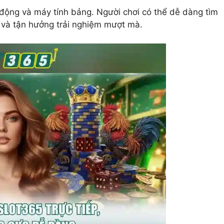
i động và máy tính bảng. Người chơi có thể dễ dàng tìm
g và tận hưởng trải nghiệm mượt mà.