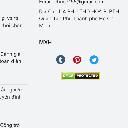
Email:
phuq7155@gmail.com
Địa Chỉ: 114 PHU THO HOA P. PTH
 gi va tai
Quan Tan Phu Thanh pho Ho Chi
 choi chon
Minh
MXH
 Đánh giá
toàn diện
trải nghiệm
tuyến đỉnh
 Cổng trò