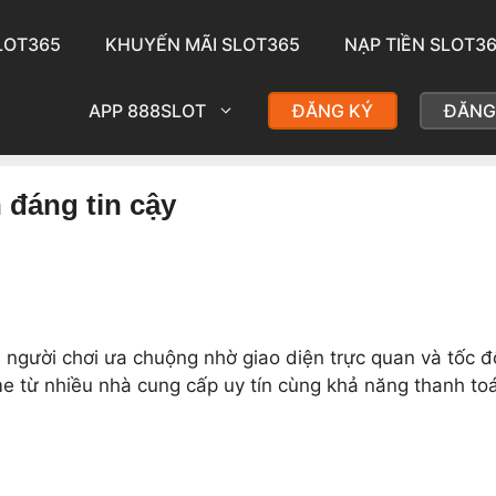
LOT365
KHUYẾN MÃI SLOT365
NẠP TIỀN SLOT3
APP 888SLOT
ĐĂNG KÝ
ĐĂNG
n đáng tin cậy
ều người chơi ưa chuộng nhờ giao diện trực quan và tốc đ
 từ nhiều nhà cung cấp uy tín cùng khả năng thanh to