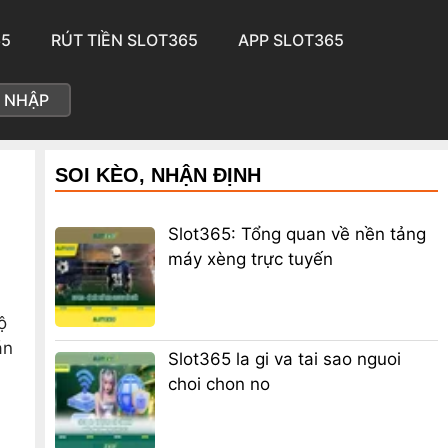
65
RÚT TIỀN SLOT365
APP SLOT365
 NHẬP
SOI KÈO, NHẬN ĐỊNH
Slot365: Tổng quan về nền tảng
máy xèng trực tuyến
ộ
án
Slot365 la gi va tai sao nguoi
choi chon no