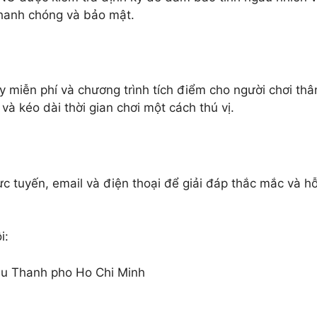
nhanh chóng và bảo mật.
miễn phí và chương trình tích điểm cho người chơi thâ
 và kéo dài thời gian chơi một cách thú vị.
c tuyến, email và điện thoại để giải đáp thắc mắc và h
ôi:
u Thanh pho Ho Chi Minh