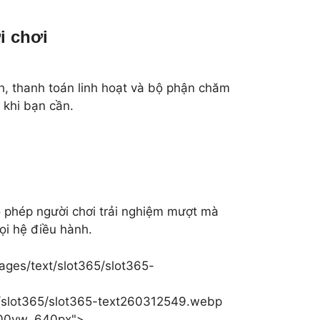
i chơi
nh, thanh toán linh hoạt và bộ phận chăm
 khi bạn cần.
o phép người chơi trải nghiệm mượt mà
ọi hệ điều hành.
mages/text/slot365/slot365-
xt/slot365/slot365-text260312549.webp
100vw, 640px">