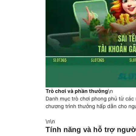
Trò chơi và phần thưởng
\n
Danh mục trò chơi phong phú từ các
chương trình thưởng hấp dẫn cho ngư
\n\n
Tính năng và hỗ trợ ngườ