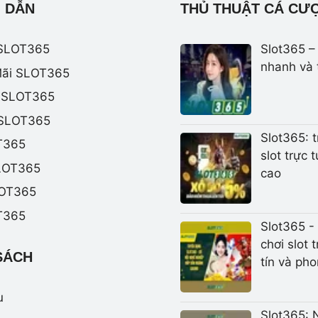
 DẪN
THỦ THUẬT CÁ CƯ
 SLOT365
Slot365 –
nhanh và 
Mãi SLOT365
 SLOT365
 SLOT365
Slot365: 
T365
slot trực 
LOT365
cao
OT365
T365
Slot365 -
chơi slot 
SÁCH
tín và ph
u
Slot365: 