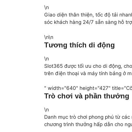
\n
Giao diện thân thiện, tốc độ tải nha
sóc khách hàng 24/7 sẵn sàng hỗ trợ
\n\n
Tương thích di động
\n
Slot365 được tối ưu cho di động, ch
trên điện thoại và máy tính bảng ở m
" width="640" height="427" title="C
Trò chơi và phần thưởng
\n
Danh mục trò chơi phong phú từ các
chương trình thưởng hấp dẫn cho ngư