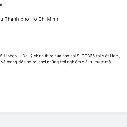
ôi:
u Thanh pho Ho Chi Minh
5 Hiphop – Đại lý chính thức của nhà cái SLOT365 tại Việt Nam,
và mang đến người chơi những trải nghiệm giải trí mượt mà.