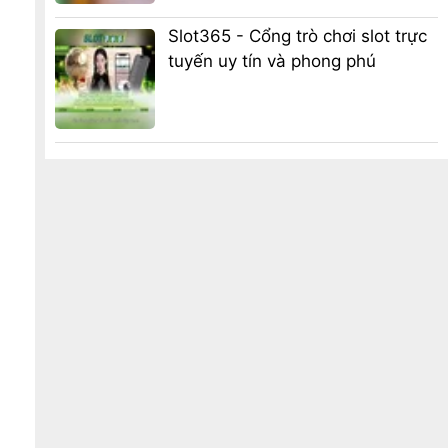
Slot365 - Cổng trò chơi slot trực
tuyến uy tín và phong phú