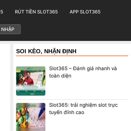
65
RÚT TIỀN SLOT365
APP SLOT365
 NHẬP
SOI KÈO, NHẬN ĐỊNH
Slot365 – Đánh giá nhanh và
toàn diện
Slot365: trải nghiệm slot trực
tuyến đỉnh cao