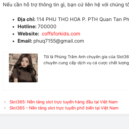
Nếu cần hỗ trợ thông tin gì, bạn cứ liên hệ với chúng t
Địa chỉ:
114 PHU THO HOA P. PTH Quan Tan Ph
Hotline:
700000
Website:
coffsforkids.com
Email:
phuq7155@gmail.com
Tôi là Phùng Trâm Anh chuyên gia của Slot36
chuyên cung cấp dịch vụ cá cược chất lượng 
Slot365: Nền tảng slot trực tuyến hàng đầu tại Việt Nam
Slot365 – Nền tảng slot trực tuyến phổ biến tại Việt Nam