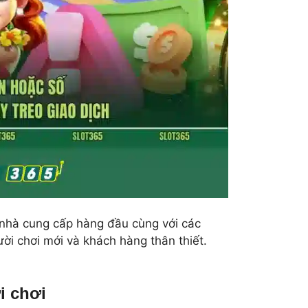
 nhà cung cấp hàng đầu cùng với các
ời chơi mới và khách hàng thân thiết.
i chơi