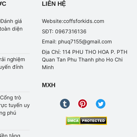
ỢC
LIÊN HỆ
 Đánh giá
Website:coffsforkids.com
toàn diện
SĐT: 0967316136
Email:
phuq7155@gmail.com
Địa Chỉ: 114 PHU THO HOA P. PTH
trải nghiệm
Quan Tan Phu Thanh pho Ho Chi
tuyến đỉnh
Minh
MXH
 Cổng trò
trực tuyến uy
ong phú
Nền tảng