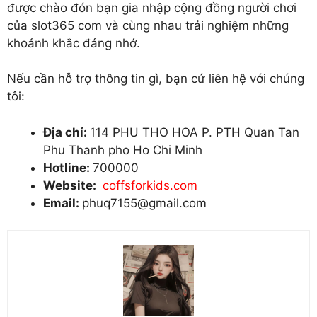
được chào đón bạn gia nhập cộng đồng người chơi
của slot365 com và cùng nhau trải nghiệm những
khoảnh khắc đáng nhớ.
Nếu cần hỗ trợ thông tin gì, bạn cứ liên hệ với chúng
tôi:
Địa chỉ:
114 PHU THO HOA P. PTH Quan Tan
Phu Thanh pho Ho Chi Minh
Hotline:
700000
Website:
coffsforkids.com
Email:
phuq7155@gmail.com