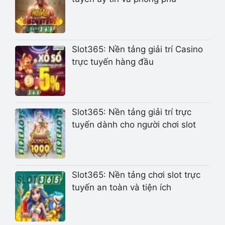
Slot365: Nền tảng giải trí Casino
trực tuyến hàng đầu
Slot365: Nền tảng giải trí trực
tuyến dành cho người chơi slot
Slot365: Nền tảng chơi slot trực
tuyến an toàn và tiện ích