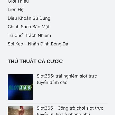
Giới Thiệu
Liên Hệ
Điều Khoản Sử Dụng
Chính Sách Bảo Mật
Từ Chối Trách Nhiệm
Soi Kèo – Nhận Định Bóng Đá
THỦ THUẬT CÁ CƯỢC
Slot365: trải nghiệm slot trực
tuyến đỉnh cao
Slot365 - Cổng trò chơi slot trực
tuyến uy tín và phong phú