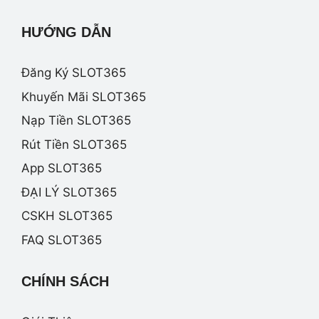
HƯỚNG DẪN
Đăng Ký SLOT365
Khuyến Mãi SLOT365
Nạp Tiền SLOT365
Rút Tiền SLOT365
App SLOT365
ĐẠI LÝ SLOT365
CSKH SLOT365
FAQ SLOT365
CHÍNH SÁCH