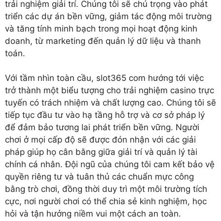
trải nghiệm giải trí. Chúng tôi sẽ chú trọng vào phát
triển các dự án bền vững, giảm tác động môi trường
và tăng tính minh bạch trong mọi hoạt động kinh
doanh, từ marketing đến quản lý dữ liệu và thanh
toán.
Với tầm nhìn toàn cầu, slot365 com hướng tới việc
trở thành một biểu tượng cho trải nghiệm casino trực
tuyến có trách nhiệm và chất lượng cao. Chúng tôi sẽ
tiếp tục đầu tư vào hạ tầng hỗ trợ và cơ sở pháp lý
để đảm bảo tương lai phát triển bền vững. Người
chơi ở mọi cấp độ sẽ được đón nhận với các giải
pháp giúp họ cân bằng giữa giải trí và quản lý tài
chính cá nhân. Đội ngũ của chúng tôi cam kết bảo vệ
quyền riêng tư và tuân thủ các chuẩn mực công
bằng trò chơi, đồng thời duy trì một môi trường tích
cực, nơi người chơi có thể chia sẻ kinh nghiệm, học
hỏi và tận hưởng niềm vui một cách an toàn.