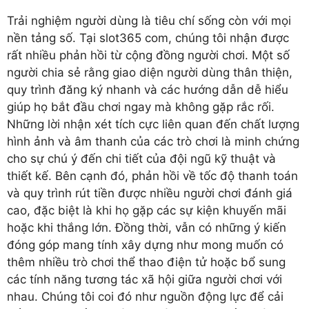
Trải nghiệm người dùng là tiêu chí sống còn với mọi
nền tảng số. Tại slot365 com, chúng tôi nhận được
rất nhiều phản hồi từ cộng đồng người chơi. Một số
người chia sẻ rằng giao diện người dùng thân thiện,
quy trình đăng ký nhanh và các hướng dẫn dễ hiểu
giúp họ bắt đầu chơi ngay mà không gặp rắc rối.
Những lời nhận xét tích cực liên quan đến chất lượng
hình ảnh và âm thanh của các trò chơi là minh chứng
cho sự chú ý đến chi tiết của đội ngũ kỹ thuật và
thiết kế. Bên cạnh đó, phản hồi về tốc độ thanh toán
và quy trình rút tiền được nhiều người chơi đánh giá
cao, đặc biệt là khi họ gặp các sự kiện khuyến mãi
hoặc khi thắng lớn. Đồng thời, vẫn có những ý kiến
đóng góp mang tính xây dựng như mong muốn có
thêm nhiều trò chơi thể thao điện tử hoặc bổ sung
các tính năng tương tác xã hội giữa người chơi với
nhau. Chúng tôi coi đó như nguồn động lực để cải