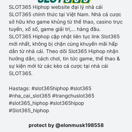
SLOT365 Hiphop website đại lý nhà cái
SLOT365 chính thức tại Việt Nam. Nhà cá cược
sở hữu kho game khủng từ thể thao, casino trực
tuyến, xổ số, game giải trí,… hàng đầu.
SLOT365 Hiphop cập nhật liên tục link Slot365
mới nhất, không bị chặn cùng khuyến mãi hấp
dẫn từ nhà cái. Theo dõi Slot365 Hiphop nhận
hướng dẫn, cách chơi, tin tức game, thể thao &
sự kiện mới từ các kèo cá cược tại nhà cái
SLOT365.
Hastags: #slot365hiphop #slot365
#nha_cai_slot365 #trangchuslot365
#slot365_hiphop #slot365hipop
#Slot365_hiphop
protect by @elonmusk198558