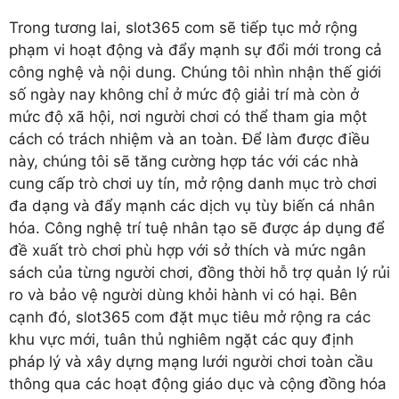
Trong tương lai, slot365 com sẽ tiếp tục mở rộng
phạm vi hoạt động và đẩy mạnh sự đổi mới trong cả
công nghệ và nội dung. Chúng tôi nhìn nhận thế giới
số ngày nay không chỉ ở mức độ giải trí mà còn ở
mức độ xã hội, nơi người chơi có thể tham gia một
cách có trách nhiệm và an toàn. Để làm được điều
này, chúng tôi sẽ tăng cường hợp tác với các nhà
cung cấp trò chơi uy tín, mở rộng danh mục trò chơi
đa dạng và đẩy mạnh các dịch vụ tùy biến cá nhân
hóa. Công nghệ trí tuệ nhân tạo sẽ được áp dụng để
đề xuất trò chơi phù hợp với sở thích và mức ngân
sách của từng người chơi, đồng thời hỗ trợ quản lý rủi
ro và bảo vệ người dùng khỏi hành vi có hại. Bên
cạnh đó, slot365 com đặt mục tiêu mở rộng ra các
khu vực mới, tuân thủ nghiêm ngặt các quy định
pháp lý và xây dựng mạng lưới người chơi toàn cầu
thông qua các hoạt động giáo dục và cộng đồng hóa