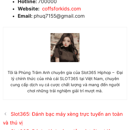
Hotline:
700000
Website:
coffsforkids.com
Email:
phuq7155@gmail.com
Tôi là Phùng Trâm Anh chuyên gia của Slot365 Hiphop – Đại
lý chính thức của nhà cái SLOT365 tại Việt Nam, chuyên
cung cấp dịch vụ cá cược chất lượng và mang đến người
chơi những trải nghiệm giải trí mượt mà.
Slot365: Đánh bạc máy xèng trực tuyến an toàn
và thú vị