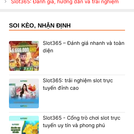
Slot365: Đánh giá, hướng dẫn và trải nghiệm
SOI KÈO, NHẬN ĐỊNH
Slot365 – Đánh giá nhanh và toàn
diện
Slot365: trải nghiệm slot trực
tuyến đỉnh cao
Slot365 - Cổng trò chơi slot trực
tuyến uy tín và phong phú