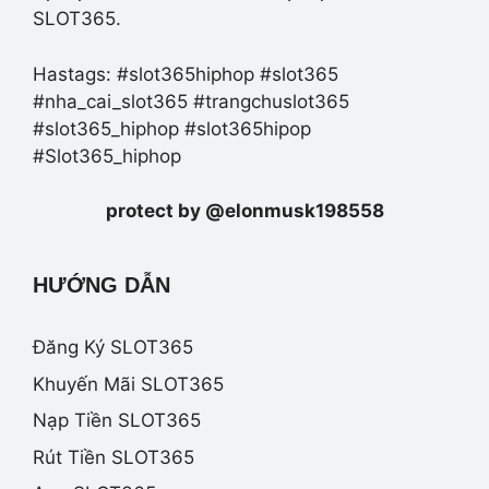
SLOT365.
Hastags: #slot365hiphop #slot365
#nha_cai_slot365 #trangchuslot365
#slot365_hiphop #slot365hipop
#Slot365_hiphop
protect by @elonmusk198558
HƯỚNG DẪN
Đăng Ký SLOT365
Khuyến Mãi SLOT365
Nạp Tiền SLOT365
Rút Tiền SLOT365