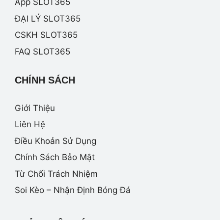
App SLOT365
ĐẠI LÝ SLOT365
CSKH SLOT365
FAQ SLOT365
CHÍNH SÁCH
Giới Thiệu
Liên Hệ
Điều Khoản Sử Dụng
Chính Sách Bảo Mật
Từ Chối Trách Nhiệm
Soi Kèo – Nhận Định Bóng Đá