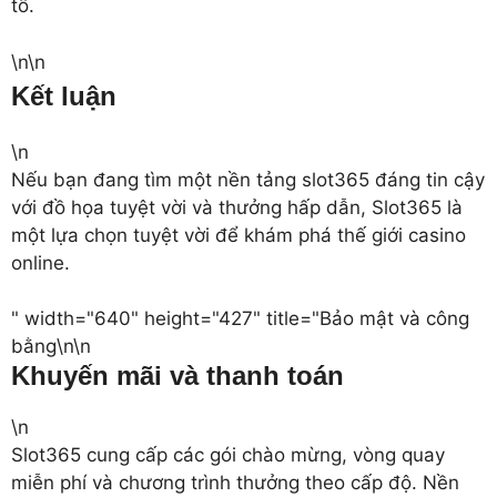
tố.
\n\n
Kết luận
\n
Nếu bạn đang tìm một nền tảng slot365 đáng tin cậy
với đồ họa tuyệt vời và thưởng hấp dẫn, Slot365 là
một lựa chọn tuyệt vời để khám phá thế giới casino
online.
" width="640" height="427" title="Bảo mật và công
bằng\n\n
Khuyến mãi và thanh toán
\n
Slot365 cung cấp các gói chào mừng, vòng quay
miễn phí và chương trình thưởng theo cấp độ. Nền