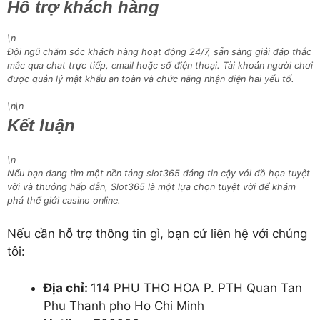
Hỗ trợ khách hàng
\n
Đội ngũ chăm sóc khách hàng hoạt động 24/7, sẵn sàng giải đáp thắc
mắc qua chat trực tiếp, email hoặc số điện thoại. Tài khoản người chơi
được quản lý mật khẩu an toàn và chức năng nhận diện hai yếu tố.
\n\n
Kết luận
\n
Nếu bạn đang tìm một nền tảng slot365 đáng tin cậy với đồ họa tuyệt
vời và thưởng hấp dẫn, Slot365 là một lựa chọn tuyệt vời để khám
phá thế giới casino online.
Nếu cần hỗ trợ thông tin gì, bạn cứ liên hệ với chúng
tôi:
Địa chỉ:
114 PHU THO HOA P. PTH Quan Tan
Phu Thanh pho Ho Chi Minh