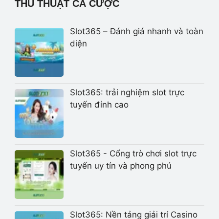
THỦ THUẬT CÁ CƯỢC
Slot365 – Đánh giá nhanh và toàn
diện
Slot365: trải nghiệm slot trực
tuyến đỉnh cao
Slot365 - Cổng trò chơi slot trực
tuyến uy tín và phong phú
Slot365: Nền tảng giải trí Casino