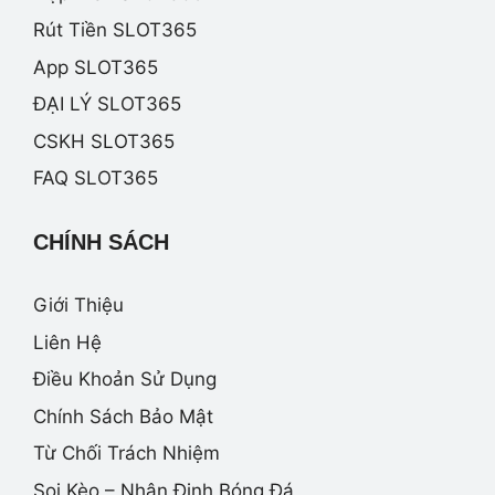
Rút Tiền SLOT365
App SLOT365
ĐẠI LÝ SLOT365
CSKH SLOT365
FAQ SLOT365
CHÍNH SÁCH
Giới Thiệu
Liên Hệ
Điều Khoản Sử Dụng
Chính Sách Bảo Mật
Từ Chối Trách Nhiệm
Soi Kèo – Nhận Định Bóng Đá