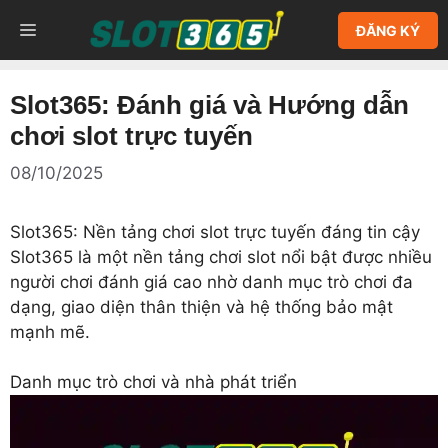
Chuyển
MENU
ĐĂNG KÝ
đến
nội
dung
Slot365: Đánh giá và Hướng dẫn
chơi slot trực tuyến
08/10/2025
Slot365: Nền tảng chơi slot trực tuyến đáng tin cậy
Slot365 là một nền tảng chơi slot nổi bật được nhiều
người chơi đánh giá cao nhờ danh mục trò chơi đa
dạng, giao diện thân thiện và hệ thống bảo mật
mạnh mẽ.
Danh mục trò chơi và nhà phát triển