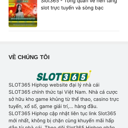
Slot365 - Tổng quan về nền tảng
slot trực tuyến và sòng bạc
VỀ CHÚNG TÔI
SLOT365 Hiphop website đại lý nhà cái
SLOT365 chính thức tại Việt Nam. Nhà cá cược
sở hữu kho game khủng từ thể thao, casino trực
tuyến, xổ số, game giải trí,… hàng đầu.
SLOT365 Hiphop cập nhật liên tục link Slot365
mới nhất, không bị chặn cùng khuyến mãi hấp
dẫn từ nhà cái. Theo dõi Slot365 Hiphop nhận