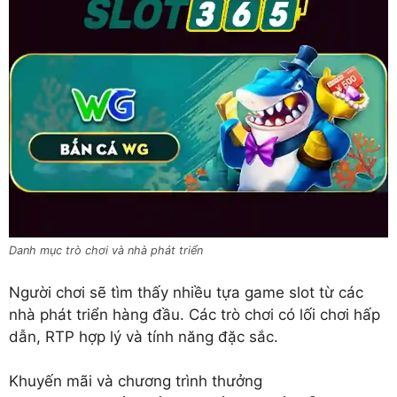
Danh mục trò chơi và nhà phát triển
Người chơi sẽ tìm thấy nhiều tựa game slot từ các
nhà phát triển hàng đầu. Các trò chơi có lối chơi hấp
dẫn, RTP hợp lý và tính năng đặc sắc.
Khuyến mãi và chương trình thưởng