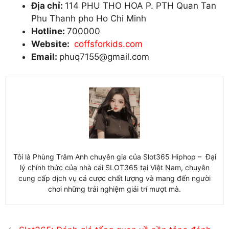
Địa chỉ:
114 PHU THO HOA P. PTH Quan Tan
Phu Thanh pho Ho Chi Minh
Hotline:
700000
Website:
coffsforkids.com
Email:
phuq7155@gmail.com
Tôi là Phùng Trâm Anh chuyên gia của Slot365 Hiphop – Đại
lý chính thức của nhà cái SLOT365 tại Việt Nam, chuyên
cung cấp dịch vụ cá cược chất lượng và mang đến người
chơi những trải nghiệm giải trí mượt mà.