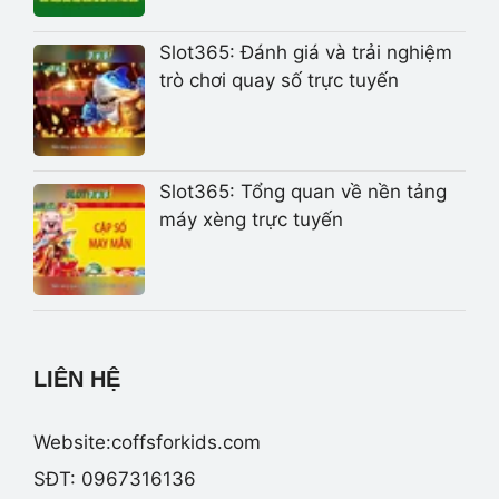
Slot365: Đánh giá và trải nghiệm
trò chơi quay số trực tuyến
Slot365: Tổng quan về nền tảng
máy xèng trực tuyến
LIÊN HỆ
Website:coffsforkids.com
SĐT: 0967316136