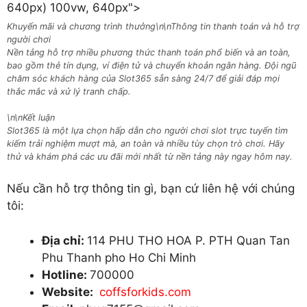
640px) 100vw, 640px">
Khuyến mãi và chương trình thưởng\n\n
Thông tin thanh toán và hỗ trợ
người chơi
Nền tảng hỗ trợ nhiều phương thức thanh toán phổ biến và an toàn,
bao gồm thẻ tín dụng, ví điện tử và chuyển khoản ngân hàng. Đội ngũ
chăm sóc khách hàng của Slot365 sẵn sàng 24/7 để giải đáp mọi
thắc mắc và xử lý tranh chấp.
\n\n
Kết luận
Slot365 là một lựa chọn hấp dẫn cho người chơi slot trực tuyến tìm
kiếm trải nghiệm mượt mà, an toàn và nhiều tùy chọn trò chơi. Hãy
thử và khám phá các ưu đãi mới nhất từ nền tảng này ngay hôm nay.
Nếu cần hỗ trợ thông tin gì, bạn cứ liên hệ với chúng
tôi:
Địa chỉ:
114 PHU THO HOA P. PTH Quan Tan
Phu Thanh pho Ho Chi Minh
Hotline:
700000
Website:
coffsforkids.com