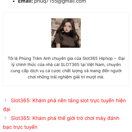
Email:
phuq7155@gmail.com
Tôi là Phùng Trâm Anh chuyên gia của Slot365 Hiphop – Đại
lý chính thức của nhà cái SLOT365 tại Việt Nam, chuyên
cung cấp dịch vụ cá cược chất lượng và mang đến người
chơi những trải nghiệm giải trí mượt mà.
Slot365: Khám phá nền tảng slot trực tuyến hiện
đại
Slot365: Khám phá thế giới trò chơi máy đánh
bạc trực tuyến