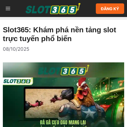
Chuyển
MENU
ĐĂNG KÝ
đến
nội
dung
Slot365: Khám phá nền tảng slot
trực tuyến phổ biến
08/10/2025