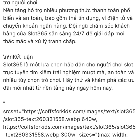
trợ người chơi
Nền tảng hỗ trợ nhiều phương thức thanh toán phổ
biến và an toàn, bao gồm thẻ tín dụng, ví điện tử và
chuyển khoản ngân hàng. Đội ngũ chăm sóc khách
hàng của Slot365 sẵn sàng 24/7 để giải đáp mọi
thắc mắc và xử lý tranh chấp.
\n\n
Kết luận
Slot365 là một lựa chọn hấp dẫn cho người chơi slot
trực tuyến tìm kiếm trải nghiệm mượt mà, an toàn và
nhiều tùy chọn trò chơi. Hãy thử và khám phá các ưu
đãi mới nhất từ nền tảng này ngay hôm nay.
"
srcset="https://coffsforkids.com/images/text/slot365
/slot365-text260331558.webp 640w,
https://coffsforkids.com/images/text/slot365/slot365
-text260331558.webp 300w" sizes="(max-width: