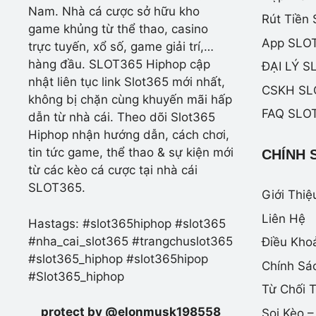
Nam. Nhà cá cược sở hữu kho
Rút Tiền
game khủng từ thể thao, casino
App SLO
trực tuyến, xổ số, game giải trí,…
hàng đầu. SLOT365 Hiphop cập
ĐẠI LÝ S
nhật liên tục link Slot365 mới nhất,
CSKH SL
không bị chặn cùng khuyến mãi hấp
FAQ SLO
dẫn từ nhà cái. Theo dõi Slot365
Hiphop nhận hướng dẫn, cách chơi,
tin tức game, thể thao & sự kiện mới
CHÍNH 
từ các kèo cá cược tại nhà cái
SLOT365.
Giới Thiệ
Liên Hệ
Hastags: #slot365hiphop #slot365
#nha_cai_slot365 #trangchuslot365
Điều Kho
#slot365_hiphop #slot365hipop
Chính Sá
#Slot365_hiphop
Từ Chối 
protect by @elonmusk198558
Soi Kèo 