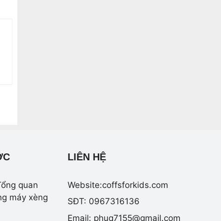
ỢC
LIÊN HỆ
Tổng quan
Website:coffsforkids.com
ng máy xèng
SĐT: 0967316136
n
Email:
phuq7155@gmail.com