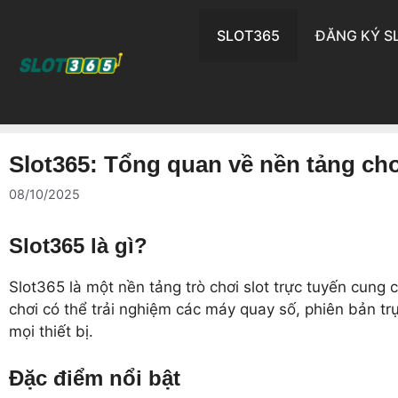
Chuyển
đến
SLOT365
ĐĂNG KÝ S
nội
dung
Slot365: Tổng quan về nền tảng chơi
08/10/2025
Slot365 là gì?
Slot365 là một nền tảng trò chơi slot trực tuyến cung
chơi có thể trải nghiệm các máy quay số, phiên bản trự
mọi thiết bị.
Đặc điểm nổi bật