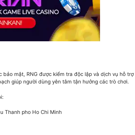
c bảo mật, RNG được kiểm tra độc lập và dịch vụ hỗ trợ
ạch giúp người dùng yên tâm tận hưởng các trò chơi.
ôi:
u Thanh pho Ho Chi Minh