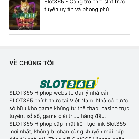
Slot365 - Cổng trò chơi slot trực
tuyến uy tín và phong phú
VỀ CHÚNG TÔI
SLOT365 Hiphop website đại lý nhà cái
SLOT365 chính thức tại Việt Nam. Nhà cá cược
sở hữu kho game khủng từ thể thao, casino trực
tuyến, xổ số, game giải trí,… hàng đầu.
SLOT365 Hiphop cập nhật liên tục link Slot365
mới nhất, không bị chặn cùng khuyến mãi hấp