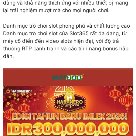
dàng và khả năng thích ứng với nhiều thiết bị mang
lại trải nghiệm mượt mà cho mọi người chơi.
Danh mục trò chơi slot phong phú và chất lượng cao
Danh mục trò chơi slot của Slot365 rất đa dạng, từ
máy cổ điển đến video slots hiện đại, với độ trả
thưởng RTP cạnh tranh và các tính năng bonus hấp
dẫn.