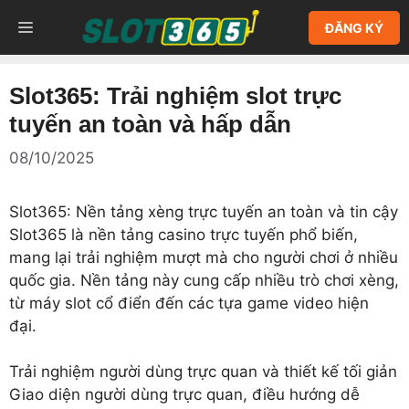
Chuyển
MENU
ĐĂNG KÝ
đến
nội
dung
Slot365: Trải nghiệm slot trực
tuyến an toàn và hấp dẫn
08/10/2025
Slot365: Nền tảng xèng trực tuyến an toàn và tin cậy
Slot365 là nền tảng casino trực tuyến phổ biến,
mang lại trải nghiệm mượt mà cho người chơi ở nhiều
quốc gia. Nền tảng này cung cấp nhiều trò chơi xèng,
từ máy slot cổ điển đến các tựa game video hiện
đại.
Trải nghiệm người dùng trực quan và thiết kế tối giản
Giao diện người dùng trực quan, điều hướng dễ