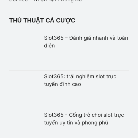
THỦ THUẬT CÁ CƯỢC
Slot365 – Đánh giá nhanh và toàn
diện
Slot365: trải nghiệm slot trực
tuyến đỉnh cao
Slot365 - Cổng trò chơi slot trực
tuyến uy tín và phong phú